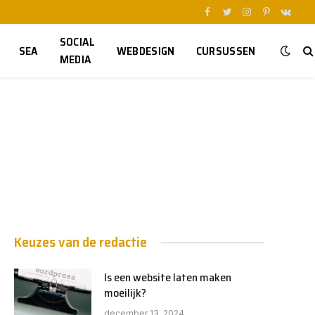
Facebook
Twitter
Instagram
Pinterest
VKont
SOCIAL
SEA
WEBDESIGN
CURSUSSEN
MEDIA
Keuzes van de redactie
Is een website laten maken
moeilijk?
december 13, 2024