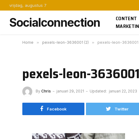
vrijdag, augustus 7
CONTENT
Socialconnection
MARKETI
Home
»
pexels-leon-3636001 (2)
»
pexels-leon-3636001 
pexels-leon-3636001
By
Chris
januari 29, 2021
Updated:
januari 22, 2023
Facebook
Twitter