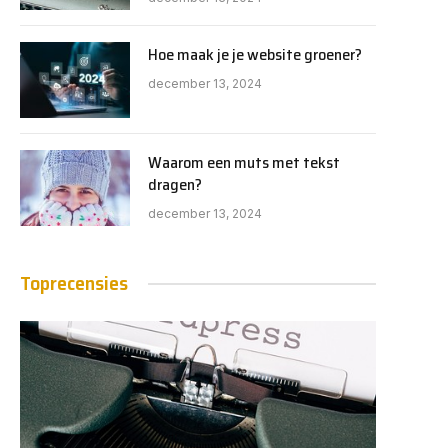
Hoe maak je je website groener?
december 13, 2024
Waarom een muts met tekst
dragen?
december 13, 2024
Toprecensies
e