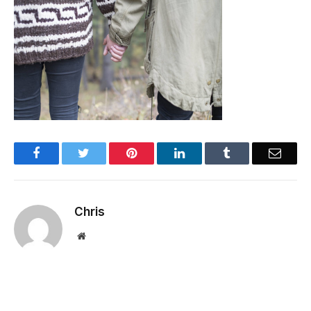
Facebook
Twitter
Pinterest
LinkedIn
Tumblr
Email
Chris
Website