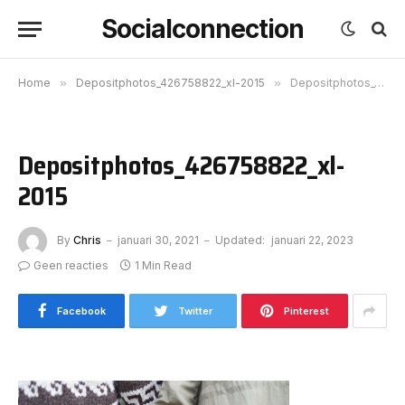
Socialconnection
Home
»
Depositphotos_426758822_xl-2015
»
Depositphotos_426758822_xl-2015
Depositphotos_426758822_xl-
2015
By
Chris
januari 30, 2021
Updated:
januari 22, 2023
Geen reacties
1 Min Read
Facebook
Twitter
Pinterest