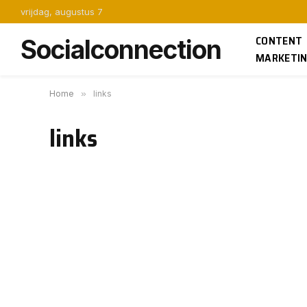
vrijdag, augustus 7
CONTENT
Socialconnection
MARKETI
Home
»
links
links