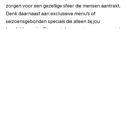
zorgen voor een gezellige sfeer die mensen aantrekt.
Denk daarnaast aan exclusieve menu’s of
seizoensgebonden specials die alleen bij jou
beschikbaar zijn. Deze unieke ervaringen zorgen niet
alleen voor terugkerende klanten maar stimuleren
ook mond-tot-mondreclame.
Loyaliteitsprogramma’s en
klantenbindingstactieken
Het vasthouden van bestaande klanten is net zo
belangrijk als nieuwe aantrekken.
Loyaliteitsprogramma’s zoals spaarkaarten of
kortingen na meerdere bezoeken kunnen effectief
zijn. Personaliseer aanbiedingen door bijvoorbeeld
verjaardagskortingen of speciale deals voor vaste