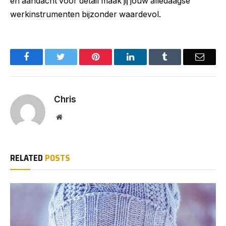
en aandacht voor detail maak jij jouw alledaagse
werkinstrumenten bijzonder waardevol.
Facebook
Twitter
Pinterest
LinkedIn
Tumblr
Email
Chris
Website
RELATED
POSTS