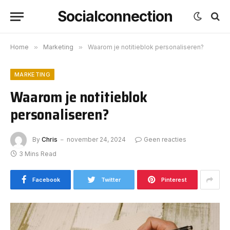
Socialconnection
Home
»
Marketing
»
Waarom je notitieblok personaliseren?
MARKETING
Waarom je notitieblok
personaliseren?
By
Chris
november 24, 2024
Geen reacties
3 Mins Read
Facebook
Twitter
Pinterest